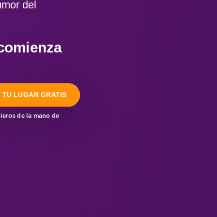
umor del
 comienza
 TU LUGAR GRATIS
cieros de la mano de